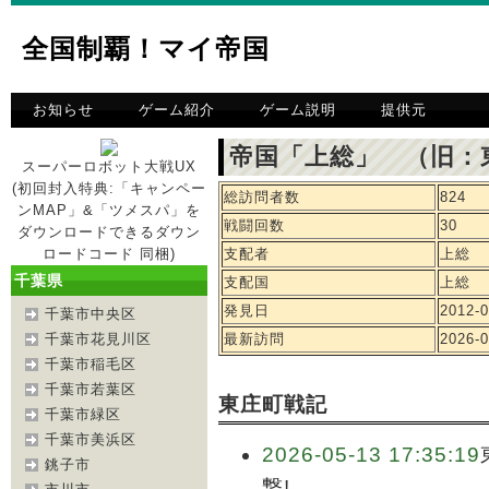
全国制覇！マイ帝国
お知らせ
ゲーム紹介
ゲーム説明
提供元
帝国「上総」 （旧：
スーパーロボット大戦UX
(初回封入特典:「キャンペー
総訪問者数
824
ンMAP」&「ツメスパ」を
戦闘回数
30
ダウンロードできるダウン
ロードコード 同梱)
支配者
上総
千葉県
支配国
上総
発見日
2012-0
千葉市中央区
千葉市花見川区
最新訪問
2026-0
千葉市稲毛区
千葉市若葉区
東庄町戦記
千葉市緑区
千葉市美浜区
2026-05-13 17:35:19
銚子市
撃!