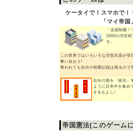
ケータイで！スマホで！ htt
「マイ帝国
「全国制覇！
2000の市区
す。
この世界ではいろいろな空想兵器が登
奪い合おう!
奪われても自分の制覇記録は残るので
自分の国を「統治」
ように日本中を集め
するもよし!
帝国憲法(このゲームに