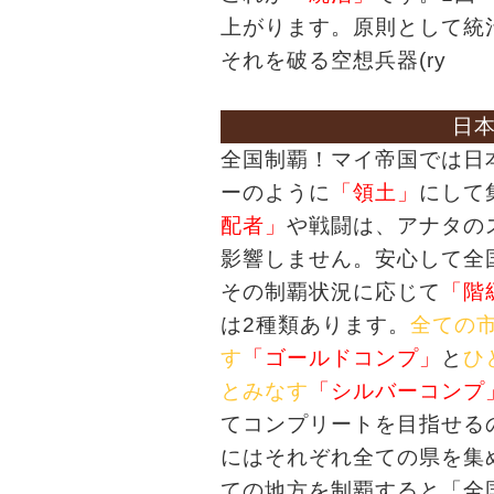
上がります。原則として統
それを破る空想兵器(ry
日
全国制覇！マイ帝国では日本
ーのように
「領土」
にして
配者」
や戦闘は、アナタの
影響しません。安心して全
その制覇状況に応じて
「階
は2種類あります。
全ての
す
「ゴールドコンプ」
と
ひ
とみなす
「シルバーコンプ
てコンプリートを目指せる
にはそれぞれ全ての県を集
ての地方を制覇すると「全