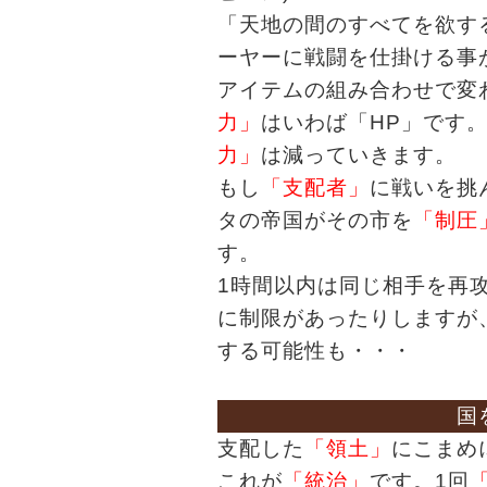
「天地の間のすべてを欲す
ーヤーに戦闘を仕掛ける事
アイテムの組み合わせで変
力」
はいわば「HP」です
力」
は減っていきます。
もし
「支配者」
に戦いを挑
タの帝国がその市を
「制圧
す。
1時間以内は同じ相手を再
に制限があったりしますが
する可能性も・・・
国
支配した
「領土」
にこまめ
これが
「統治」
です。1回