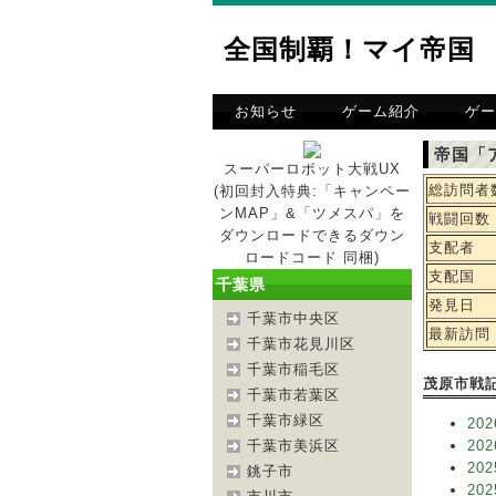
全国制覇！マイ帝国
お知らせ
ゲーム紹介
ゲー
帝国「
スーパーロボット大戦UX
総訪問者
(初回封入特典:「キャンペー
ンMAP」&「ツメスパ」を
戦闘回数
ダウンロードできるダウン
支配者
ロードコード 同梱)
支配国
千葉県
発見日
千葉市中央区
最新訪問
千葉市花見川区
千葉市稲毛区
茂原市戦
千葉市若葉区
千葉市緑区
202
千葉市美浜区
202
202
銚子市
202