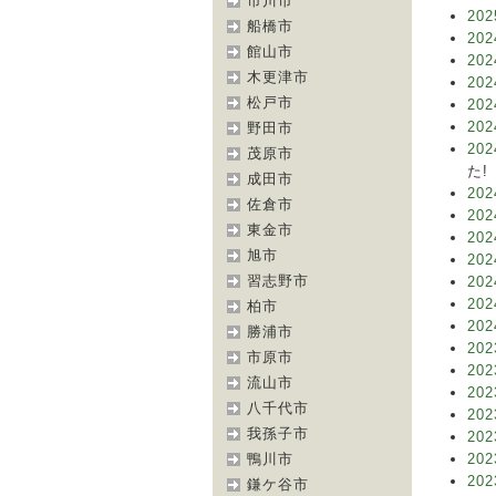
市川市
202
船橋市
202
館山市
202
木更津市
202
松戸市
202
202
野田市
202
茂原市
た!
成田市
202
佐倉市
202
東金市
202
旭市
202
習志野市
202
202
柏市
202
勝浦市
202
市原市
202
流山市
202
八千代市
202
我孫子市
202
鴨川市
202
202
鎌ケ谷市