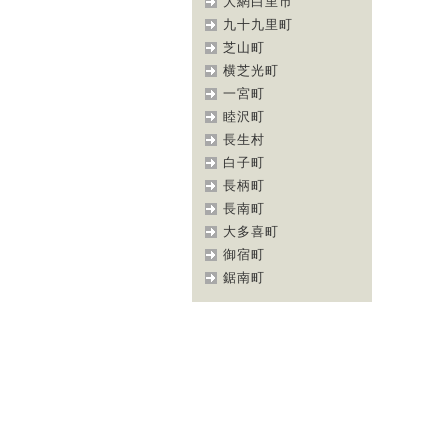
大網白里市
九十九里町
芝山町
横芝光町
一宮町
睦沢町
長生村
白子町
長柄町
長南町
大多喜町
御宿町
鋸南町