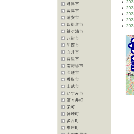
202
君津市
202
富津市
202
浦安市
202
四街道市
202
袖ケ浦市
八街市
印西市
白井市
富里市
南房総市
匝瑳市
香取市
山武市
いすみ市
酒々井町
栄町
神崎町
多古町
東庄町