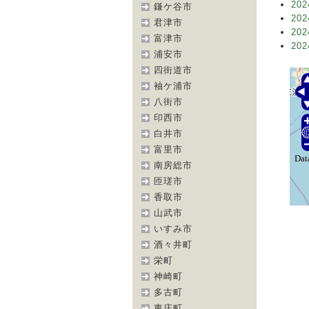
202
鎌ケ谷市
202
君津市
202
富津市
202
浦安市
四街道市
袖ケ浦市
八街市
印西市
白井市
富里市
南房総市
匝瑳市
香取市
山武市
いすみ市
酒々井町
栄町
神崎町
多古町
東庄町