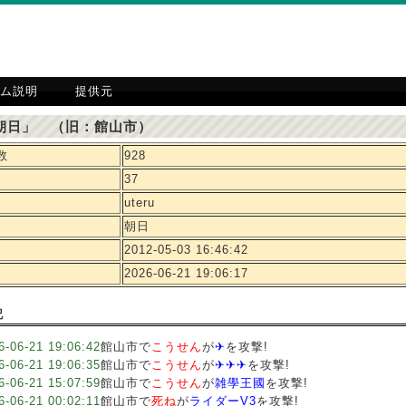
ム説明
提供元
朝日」 （旧：館山市）
数
928
37
uteru
朝日
2012-05-03 16:46:42
2026-06-21 19:06:17
記
6-06-21 19:06:42
館山市で
こうせん
が
✈︎
を攻撃!
6-06-21 19:06:35
館山市で
こうせん
が
✈︎✈︎✈︎
を攻撃!
6-06-21 15:07:59
館山市で
こうせん
が
雑學王國
を攻撃!
6-06-21 00:02:11
館山市で
死ね
が
ライダーV3
を攻撃!