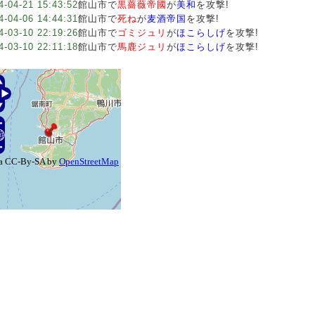
4-04-21 15:43:52
館山市で
黒薔薇帝國
が
美和
を攻撃!
4-04-06 14:44:31
館山市で
死ね
が
麦酒帝国
を攻撃!
4-03-10 22:19:26
館山市で
ゴミジュリ
が
ほこらしげ
を攻撃!
4-03-10 22:11:18
館山市で
馬鹿ジュリ
が
ほこらしげ
を攻撃!