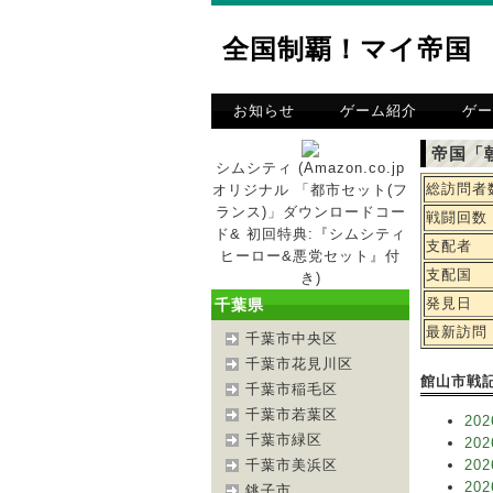
全国制覇！マイ帝国
お知らせ
ゲーム紹介
ゲー
帝国「
シムシティ (Amazon.co.jp
総訪問者
オリジナル 「都市セット(フ
ランス)」ダウンロードコー
戦闘回数
ド& 初回特典:『シムシティ
支配者
ヒーロー&悪党セット』付
支配国
き)
発見日
千葉県
最新訪問
千葉市中央区
千葉市花見川区
館山市戦
千葉市稲毛区
千葉市若葉区
202
千葉市緑区
202
千葉市美浜区
202
202
銚子市