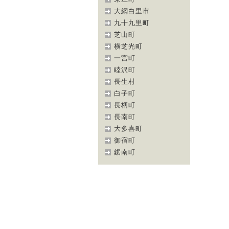
大網白里市
九十九里町
芝山町
横芝光町
一宮町
睦沢町
長生村
白子町
長柄町
長南町
大多喜町
御宿町
鋸南町