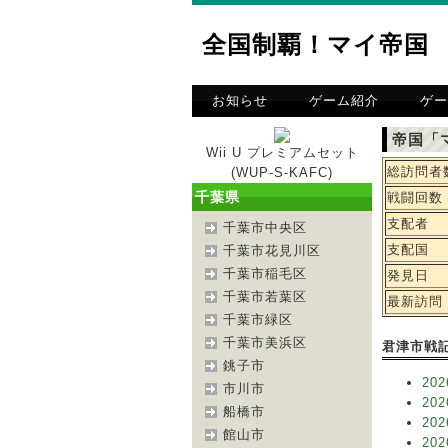
全国制覇！マイ帝国
お知らせ
ゲーム紹介
ゲー
帝国「
Wii U プレミアムセット
総訪問者
(WUP-S-KAFC)
千葉県
戦闘回数
支配者
千葉市中央区
支配国
千葉市花見川区
千葉市稲毛区
発見日
千葉市若葉区
最新訪問
千葉市緑区
千葉市美浜区
君津市戦
銚子市
202
市川市
202
船橋市
202
館山市
202