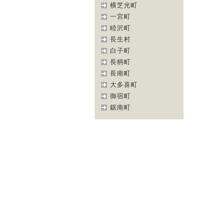
横芝光町
一宮町
睦沢町
長生村
白子町
長柄町
長南町
大多喜町
御宿町
鋸南町