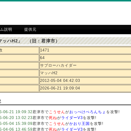
ム説明
提供元
マッハH2」 （旧：君津市）
数
1471
64
サブローハカイダー
マッハH2
2012-05-04 04:42:03
2026-06-21 19:09:04
記
6-06-21 19:09:32
君津市で
こうせん
が
おっぺけぺろんちょ
を攻撃!
6-06-20 13:02:23
君津市で
死ね
が
ライダーV3
を攻撃!
6-05-04 15:39:09
君津市で
こうせん
が
かおり王国
を攻撃!
6-04-06 13:46:59
君津市で
死ね
が
ライダーV3
を攻撃!