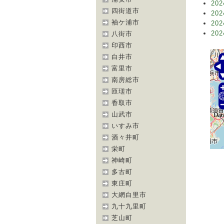
202
四街道市
202
袖ケ浦市
202
202
八街市
印西市
白井市
富里市
南房総市
匝瑳市
香取市
山武市
いすみ市
酒々井町
栄町
神崎町
多古町
東庄町
大網白里市
九十九里町
芝山町