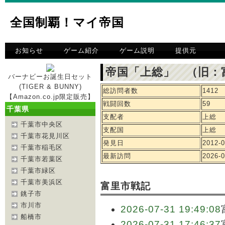
全国制覇！マイ帝国
お知らせ
ゲーム紹介
ゲーム説明
提供元
帝国「上総」 （旧：
バーナビーお誕生日セット
(TIGER & BUNNY)
総訪問者数
1412
【Amazon.co.jp限定販売】
戦闘回数
59
千葉県
支配者
上総
千葉市中央区
支配国
上総
千葉市花見川区
発見日
2012-0
千葉市稲毛区
最新訪問
2026-0
千葉市若葉区
千葉市緑区
千葉市美浜区
富里市戦記
銚子市
市川市
2026-07-31 19:49:08
船橋市
2026-07-31 17:46:37