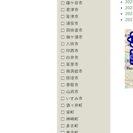
202
鎌ケ谷市
202
君津市
202
富津市
202
浦安市
四街道市
袖ケ浦市
八街市
印西市
白井市
富里市
南房総市
匝瑳市
香取市
山武市
いすみ市
酒々井町
栄町
神崎町
多古町
東庄町