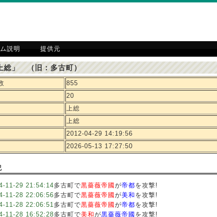
ム説明
提供元
上総」 （旧：多古町）
数
855
20
上総
上総
2012-04-29 14:19:56
2026-05-13 17:27:50
記
4-11-29 21:54:14
多古町で
黒薔薇帝國
が
帝都
を攻撃!
4-11-28 22:06:56
多古町で
黒薔薇帝國
が
美和
を攻撃!
4-11-28 22:06:51
多古町で
黒薔薇帝國
が
帝都
を攻撃!
4-11-28 16:52:28
多古町で
美和
が
黒薔薇帝國
を攻撃!