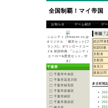
全国制覇！マイ帝国
お知らせ
ゲーム紹介
ゲー
帝国「
シムシティ (Amazon.co.jp
総訪問者
オリジナル 「都市セット(フ
ランス)」ダウンロードコー
戦闘回数
ド& 初回特典:『シムシティ
支配者
ヒーロー&悪党セット』付
支配国
き)
発見日
千葉県
最新訪問
千葉市中央区
千葉市花見川区
多古町戦
千葉市稲毛区
千葉市若葉区
202
千葉市緑区
202
千葉市美浜区
202
202
銚子市