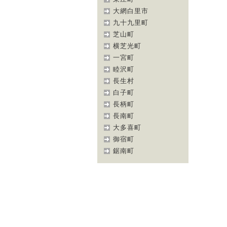
大網白里市
九十九里町
芝山町
横芝光町
一宮町
睦沢町
長生村
白子町
長柄町
長南町
大多喜町
御宿町
鋸南町