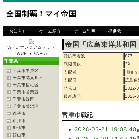
全国制覇！マイ帝国
お知らせ
ゲーム紹介
ゲーム説明
提供元
帝国「広島東洋共和国
Wii U プレミアムセット
(WUP-S-KAFC)
総訪問者数
877
千葉県
戦闘回数
39
千葉市中央区
支配者
川崎☆
千葉市花見川区
支配国
広島東
千葉市稲毛区
発見日
2012-0
千葉市若葉区
最新訪問
2026-0
千葉市緑区
千葉市美浜区
銚子市
富津市戦記
市川市
船橋市
2026-06-21 19:08:40
館山市
2026-06-20 14:49:45