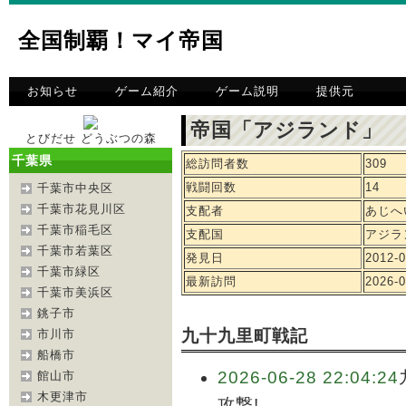
全国制覇！マイ帝国
お知らせ
ゲーム紹介
ゲーム説明
提供元
帝国「アジランド」 
とびだせ どうぶつの森
千葉県
総訪問者数
309
戦闘回数
14
千葉市中央区
千葉市花見川区
支配者
あじへ
千葉市稲毛区
支配国
アジラ
千葉市若葉区
発見日
2012-0
千葉市緑区
最新訪問
2026-0
千葉市美浜区
銚子市
九十九里町戦記
市川市
船橋市
2026-06-28 22:04:24
館山市
木更津市
攻撃!