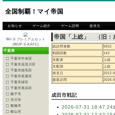
全国制覇！マイ帝国
お知らせ
ゲーム紹介
ゲーム説明
提供元
帝国「上総」 （旧：
Wii U プレミアムセット
(WUP-S-KAFC)
総訪問者数
5652
千葉県
戦闘回数
143
千葉市中央区
支配者
上総
千葉市花見川区
支配国
上総
千葉市稲毛区
発見日
2012-0
千葉市若葉区
最新訪問
2026-0
千葉市緑区
千葉市美浜区
銚子市
成田市戦記
市川市
船橋市
2026-07-31 18:47:24
館山市
2026-07-31 17:42:15