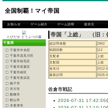
全国制覇！マイ帝国
お知らせ
ゲーム紹介
ゲーム説明
提供元
帝国「上総」 （旧：
とびだせ どうぶつの森
千葉県
総訪問者数
2902
戦闘回数
112
千葉市中央区
千葉市花見川区
支配者
上総
千葉市稲毛区
支配国
上総
千葉市若葉区
発見日
2012-0
千葉市緑区
最新訪問
2026-0
千葉市美浜区
銚子市
佐倉市戦記
市川市
船橋市
2026-07-31 17:42:55
館山市
木更津市
2026-07-31 17:10:10