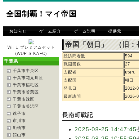
全国制覇！マイ帝国
お知らせ
ゲーム紹介
ゲーム説明
提供元
帝国「朝日」 （旧：
Wii U プレミアムセット
(WUP-S-KAFC)
総訪問者数
594
千葉県
戦闘回数
27
千葉市中央区
支配者
uteru
千葉市花見川区
支配国
朝日
千葉市稲毛区
発見日
2012-0
千葉市若葉区
最新訪問
2026-0
千葉市緑区
千葉市美浜区
銚子市
長南町戦記
市川市
船橋市
2025-08-25 14:47:45
館山市
2025-08-25 10:55:59