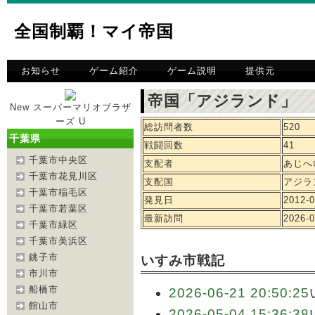
全国制覇！マイ帝国
お知らせ
ゲーム紹介
ゲーム説明
提供元
帝国「アジランド」 
New スーパーマリオブラザ
ーズ U
総訪問者数
520
千葉県
戦闘回数
41
千葉市中央区
支配者
あじへ
千葉市花見川区
支配国
アジラ
千葉市稲毛区
発見日
2012-0
千葉市若葉区
最新訪問
2026-0
千葉市緑区
千葉市美浜区
銚子市
いすみ市戦記
市川市
船橋市
2026-06-21 20:50:25
館山市
2026-05-04 15:36:38