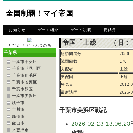
全国制覇！マイ帝国
お知らせ
ゲーム紹介
ゲーム説明
提供元
帝国「上総」 （旧：
とびだせ どうぶつの森
千葉県
総訪問者数
7056
戦闘回数
170
千葉市中央区
千葉市花見川区
支配者
上総
千葉市稲毛区
支配国
上総
千葉市若葉区
発見日
2012-0
千葉市緑区
最新訪問
2026-0
千葉市美浜区
銚子市
千葉市美浜区戦記
市川市
船橋市
2026-02-23 13:06:23
館山市
木更津市
攻撃!