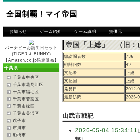
全国制覇！マイ帝国
お知らせ
ゲーム紹介
ゲーム説明
提供元
帝国「上総」 （旧：
バーナビーお誕生日セット
(TIGER & BUNNY)
総訪問者数
736
【Amazon.co.jp限定販売】
戦闘回数
49
千葉県
支配者
上総
千葉市中央区
支配国
上総
千葉市花見川区
発見日
2012-0
千葉市稲毛区
最新訪問
2026-0
千葉市若葉区
千葉市緑区
千葉市美浜区
山武市戦記
銚子市
市川市
2026-05-04 15:34:11
船橋市
撃!