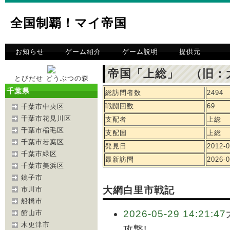
全国制覇！マイ帝国
お知らせ
ゲーム紹介
ゲーム説明
提供元
帝国「上総」 （旧：
とびだせ どうぶつの森
千葉県
総訪問者数
2494
戦闘回数
69
千葉市中央区
千葉市花見川区
支配者
上総
千葉市稲毛区
支配国
上総
千葉市若葉区
発見日
2012-0
千葉市緑区
最新訪問
2026-0
千葉市美浜区
銚子市
大網白里市戦記
市川市
船橋市
2026-05-29 14:21:47
館山市
木更津市
攻撃!