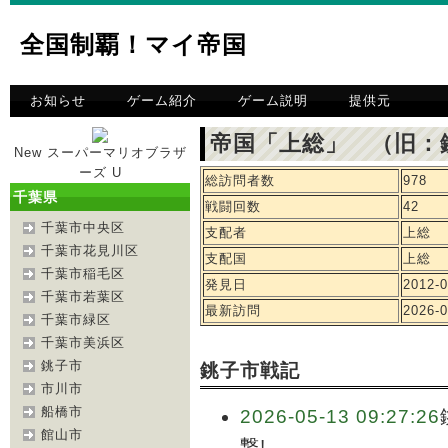
全国制覇！マイ帝国
お知らせ
ゲーム紹介
ゲーム説明
提供元
帝国「上総」 （旧：
New スーパーマリオブラザ
ーズ U
総訪問者数
978
千葉県
戦闘回数
42
千葉市中央区
支配者
上総
千葉市花見川区
支配国
上総
千葉市稲毛区
発見日
2012-0
千葉市若葉区
最新訪問
2026-0
千葉市緑区
千葉市美浜区
銚子市
銚子市戦記
市川市
船橋市
2026-05-13 09:27:26
館山市
撃!