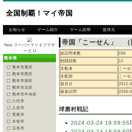
全国制覇！マイ帝国
お知らせ
ゲーム紹介
ゲーム説明
提供元
帝国「こーせん」 （
New スーパーマリオブラザ
ーズ U
総訪問者数
166
熊本県
戦闘回数
12
熊本市東区
支配者
こーせ
熊本市西区
支配国
こーせ
熊本市南区
発見日
2012-0
熊本市北区
最新訪問
2026-0
熊本市中央区
八代市
人吉市
球磨村戦記
荒尾市
水俣市
2024-03-24 19:59:55
玉名市
2024-03-24 19:59:50