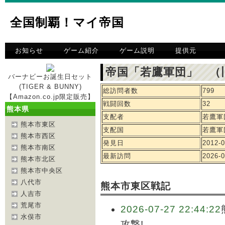
全国制覇！マイ帝国
お知らせ
ゲーム紹介
ゲーム説明
提供元
帝国「若鷹軍団」 （
バーナビーお誕生日セット
(TIGER & BUNNY)
総訪問者数
799
【Amazon.co.jp限定販売】
戦闘回数
32
熊本県
支配者
若鷹軍
熊本市東区
支配国
若鷹軍
熊本市西区
発見日
2012-0
熊本市南区
最新訪問
2026-0
熊本市北区
熊本市中央区
八代市
熊本市東区戦記
人吉市
荒尾市
2026-07-27 22:44:22
水俣市
攻撃!