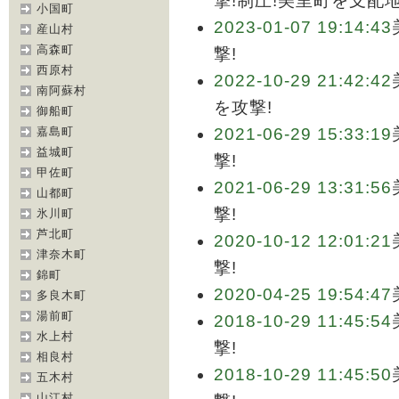
撃!制圧!美里町を支配
小国町
2023-01-07 19:14:43
産山村
高森町
撃!
西原村
2022-10-29 21:42:42
南阿蘇村
を攻撃!
御船町
嘉島町
2021-06-29 15:33:19
益城町
撃!
甲佐町
2021-06-29 13:31:56
山都町
撃!
氷川町
芦北町
2020-10-12 12:01:21
津奈木町
撃!
錦町
2020-04-25 19:54:47
多良木町
湯前町
2018-10-29 11:45:54
水上村
撃!
相良村
2018-10-29 11:45:50
五木村
山江村