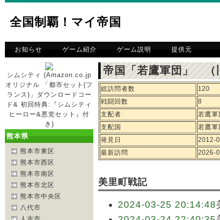
全国制覇！マイ帝国
お知らせ
ゲーム紹介
ゲーム説明
提供元
帝国「若鷹軍団」 （
シムシティ (Amazon.co.jp
オリジナル 「都市セット(フ
総訪問者数
120
ランス)」ダウンロードコー
戦闘回数
8
ド& 初回特典:『シムシティ
ヒーロー&悪党セット』付
支配者
若鷹軍
き)
支配国
若鷹軍
熊本県
発見日
2012-0
熊本市東区
最新訪問
2026-0
熊本市西区
熊本市南区
美里町戦記
熊本市北区
熊本市中央区
2024-03-25 20:14:48
八代市
2024-03-24 22:40:35
人吉市