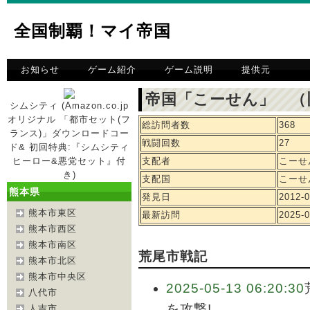
全国制覇！マイ帝国
お知らせ
ゲーム紹介
ゲーム説明
提供元
帝国「こーせん」 （
シムシティ (Amazon.co.jp
オリジナル 「都市セット(フ
総訪問者数
368
ランス)」ダウンロードコー
戦闘回数
27
ド& 初回特典:『シムシティ
ヒーロー&悪党セット』付
支配者
こーせ
き)
支配国
こーせ
熊本県
発見日
2012-0
熊本市東区
最新訪問
2025-0
熊本市西区
熊本市南区
荒尾市戦記
熊本市北区
熊本市中央区
2025-05-13 06:20:30
八代市
を攻撃!
人吉市