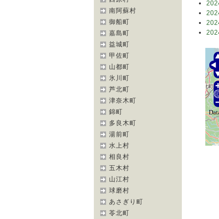
202
南阿蘇村
202
御船町
202
202
嘉島町
益城町
甲佐町
山都町
氷川町
芦北町
津奈木町
錦町
多良木町
湯前町
水上村
相良村
五木村
山江村
球磨村
あさぎり町
苓北町