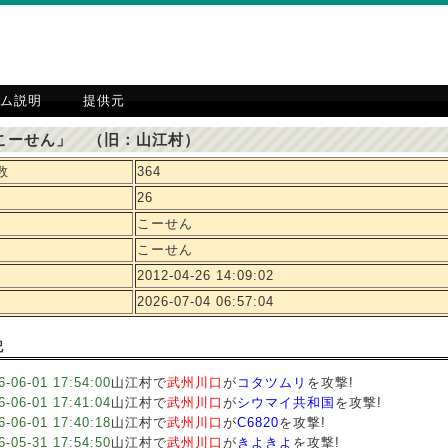
ム説明
提供元
こーせん」 （旧：山江村）
数
364
26
こーせん
こーせん
2012-04-26 14:09:02
2026-07-04 06:57:04
記
6-06-01 17:54:00
山江村で
武州川口
が
コタツムリ
を攻撃!
6-06-01 17:41:04
山江村で
武州川口
が
シウマイ共和国
を攻撃!
6-06-01 17:40:18
山江村で
武州川口
が
C6820
を攻撃!
6-05-31 17:54:50
山江村で
武州川口
が
きよきよ
を攻撃!