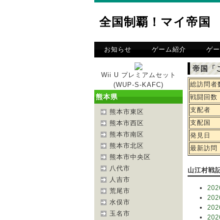
全国制覇！マイ帝国
お知らせ
ゲーム紹介
ゲー
帝国「
Wii U プレミアムセット
総訪問者
(WUP-S-KAFC)
熊本県
戦闘回数
支配者
熊本市東区
支配国
熊本市西区
熊本市南区
発見日
熊本市北区
最新訪問
熊本市中央区
八代市
山江村戦
人吉市
202
荒尾市
202
水俣市
202
玉名市
202