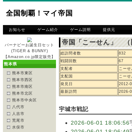
全国制覇！マイ帝国
お知らせ
ゲーム紹介
ゲーム説明
提供元
帝国「こーせん」 （
バーナビーお誕生日セット
(TIGER & BUNNY)
総訪問者数
832
【Amazon.co.jp限定販売】
戦闘回数
67
熊本県
支配者
こーせ
熊本市東区
支配国
こーせ
熊本市西区
発見日
2012-0
熊本市南区
最新訪問
2026-0
熊本市北区
熊本市中央区
八代市
宇城市戦記
人吉市
荒尾市
2026-06-01 18:06:56
水俣市
2026-06-01 18:06:49