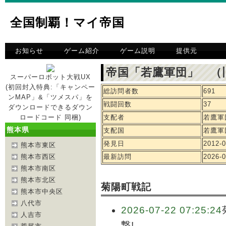
全国制覇！マイ帝国
お知らせ
ゲーム紹介
ゲーム説明
提供元
帝国「若鷹軍団」 （
スーパーロボット大戦UX
(初回封入特典:「キャンペー
総訪問者数
691
ンMAP」&「ツメスパ」を
戦闘回数
37
ダウンロードできるダウン
ロードコード 同梱)
支配者
若鷹軍
熊本県
支配国
若鷹軍
発見日
2012-0
熊本市東区
熊本市西区
最新訪問
2026-0
熊本市南区
熊本市北区
菊陽町戦記
熊本市中央区
八代市
2026-07-22 07:25:24
人吉市
撃!