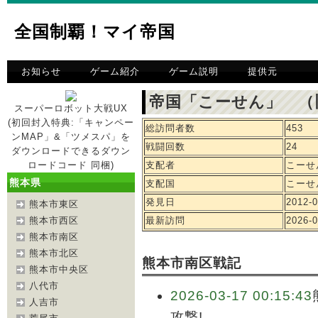
全国制覇！マイ帝国
お知らせ
ゲーム紹介
ゲーム説明
提供元
帝国「こーせん」 （
スーパーロボット大戦UX
(初回封入特典:「キャンペー
総訪問者数
453
ンMAP」&「ツメスパ」を
戦闘回数
24
ダウンロードできるダウン
ロードコード 同梱)
支配者
こーせ
熊本県
支配国
こーせ
発見日
2012-0
熊本市東区
熊本市西区
最新訪問
2026-0
熊本市南区
熊本市北区
熊本市南区戦記
熊本市中央区
八代市
2026-03-17 00:15:43
人吉市
攻撃!