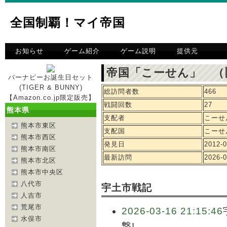
全国制覇！マイ帝国
お知らせ
ゲーム紹介
ゲーム説明
提供元
帝国「こーせん」 （
バーナビーお誕生日セット
(TIGER & BUNNY)
総訪問者数
466
【Amazon.co.jp限定販売】
戦闘回数
27
熊本県
支配者
こーせ
熊本市東区
支配国
こーせ
熊本市西区
発見日
2012-0
熊本市南区
最新訪問
2026-0
熊本市北区
熊本市中央区
八代市
宇土市戦記
人吉市
荒尾市
2026-03-16 21:15:46
水俣市
撃!