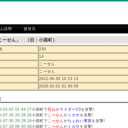
ム説明
提供元
こーせん」 （旧：小国町）
数
230
14
こーせん
こーせん
2012-06-30 10:13:13
2026-02-02 01:40:09
記
6-02-02 01:44:27
小国町で
死ね
が
ライダーV3
を攻撃!
5-07-30 20:28:26
小国町で
こーせん
が
ミカサ
を攻撃!
5-07-30 20:28:24
小国町で
こーせん
が
ちょれい軍団
を攻撃!
5-07-29 08:40:40
小国町で
こーせん
が
ミカサ
を攻撃!