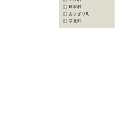
球磨村
あさぎり町
苓北町