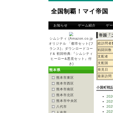
全国制覇！マイ帝国
お知らせ
ゲーム紹介
ゲー
帝国「
シムシティ (Amazon.co.jp
総訪問者
オリジナル 「都市セット(フ
ランス)」ダウンロードコー
戦闘回数
ド& 初回特典:『シムシティ
支配者
ヒーロー&悪党セット』付
支配国
き)
発見日
熊本県
最新訪問
熊本市東区
熊本市西区
小国町戦
熊本市南区
熊本市北区
202
熊本市中央区
202
八代市
202
202
人吉市