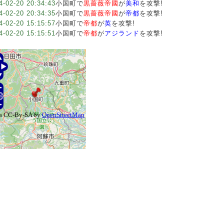
4-02-20 20:34:43
小国町で
黒薔薇帝國
が
美和
を攻撃!
4-02-20 20:34:35
小国町で
黒薔薇帝國
が
帝都
を攻撃!
4-02-20 15:15:57
小国町で
帝都
が
英
を攻撃!
4-02-20 15:15:51
小国町で
帝都
が
アジランド
を攻撃!