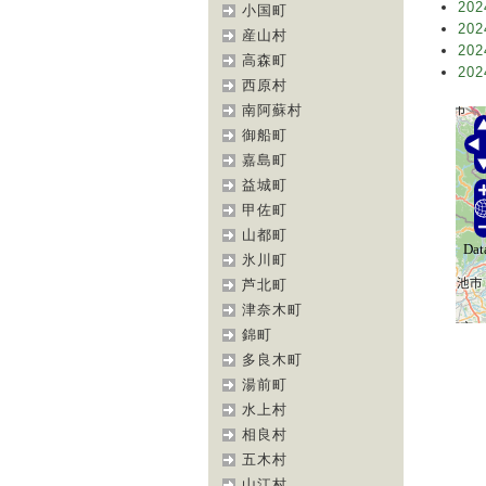
202
小国町
202
産山村
202
高森町
202
西原村
南阿蘇村
御船町
嘉島町
益城町
甲佐町
山都町
氷川町
芦北町
津奈木町
錦町
多良木町
湯前町
水上村
相良村
五木村
山江村