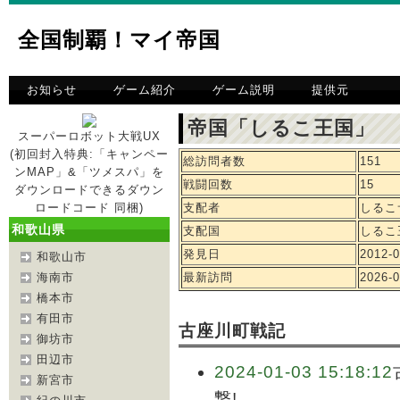
全国制覇！マイ帝国
お知らせ
ゲーム紹介
ゲーム説明
提供元
帝国「しるこ王国」 
スーパーロボット大戦UX
(初回封入特典:「キャンペー
総訪問者数
151
ンMAP」&「ツメスパ」を
戦闘回数
15
ダウンロードできるダウン
ロードコード 同梱)
支配者
しるこ
和歌山県
支配国
しるこ
発見日
2012-0
和歌山市
海南市
最新訪問
2026-0
橋本市
有田市
古座川町戦記
御坊市
田辺市
2024-01-03 15:18:12
新宮市
撃!