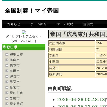
全国制覇！マイ帝国
お知らせ
ゲーム紹介
ゲーム説明
提供元
帝国「広島東洋共和国
Wii U プレミアムセット
(WUP-S-KAFC)
総訪問者数
156
和歌山県
戦闘回数
21
和歌山市
支配者
川崎☆
海南市
支配国
広島東
橋本市
発見日
2012-0
有田市
最新訪問
2026-0
御坊市
田辺市
新宮市
由良町戦記
紀の川市
岩出市
2026-06-26 00:48:18
紀美野町
2026-06-25 22:07:47