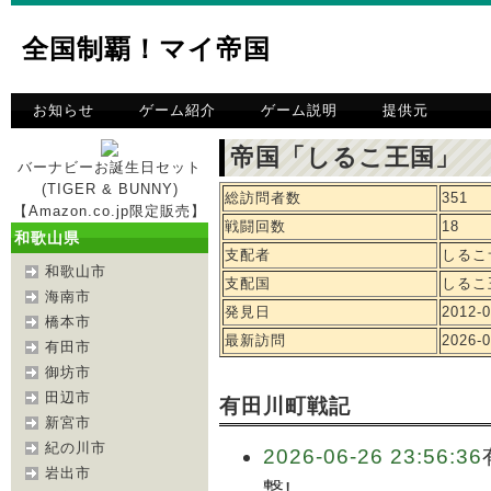
全国制覇！マイ帝国
お知らせ
ゲーム紹介
ゲーム説明
提供元
帝国「しるこ王国」 
バーナビーお誕生日セット
(TIGER & BUNNY)
総訪問者数
351
【Amazon.co.jp限定販売】
戦闘回数
18
和歌山県
支配者
しるこ
和歌山市
支配国
しるこ
海南市
発見日
2012-0
橋本市
最新訪問
2026-0
有田市
御坊市
田辺市
有田川町戦記
新宮市
紀の川市
2026-06-26 23:56:36
岩出市
撃!