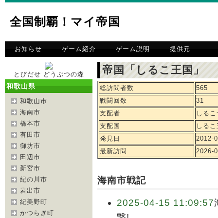
全国制覇！マイ帝国
お知らせ
ゲーム紹介
ゲーム説明
提供元
帝国「しるこ王国」 
とびだせ どうぶつの森
和歌山県
総訪問者数
565
戦闘回数
31
和歌山市
海南市
支配者
しるこ
橋本市
支配国
しるこ
有田市
発見日
2012-0
御坊市
最新訪問
2026-0
田辺市
新宮市
海南市戦記
紀の川市
岩出市
2025-04-15 11:09:57
紀美野町
かつらぎ町
撃!