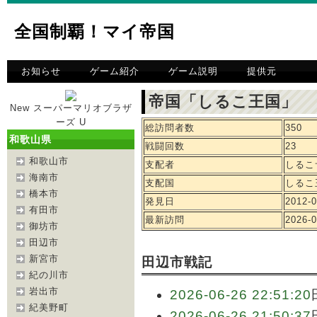
全国制覇！マイ帝国
お知らせ
ゲーム紹介
ゲーム説明
提供元
帝国「しるこ王国」 
New スーパーマリオブラザ
ーズ U
総訪問者数
350
和歌山県
戦闘回数
23
和歌山市
支配者
しるこ
海南市
支配国
しるこ
橋本市
発見日
2012-0
有田市
最新訪問
2026-0
御坊市
田辺市
新宮市
田辺市戦記
紀の川市
岩出市
2026-06-26 22:51:20
紀美野町
2026-06-26 21:50:37