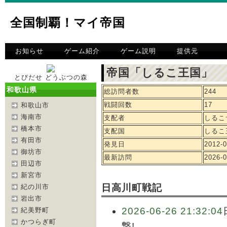
全国制覇！マイ帝国
お知らせ
ゲーム紹介
ゲーム説明
提供元
帝国「しるこ王国」 
とびだせ どうぶつの森
和歌山県
総訪問者数
244
戦闘回数
17
和歌山市
海南市
支配者
しるこ
橋本市
支配国
しるこ
有田市
発見日
2012-0
御坊市
最新訪問
2026-0
田辺市
新宮市
日高川町戦記
紀の川市
岩出市
2026-06-26 21:32:04
紀美野町
かつらぎ町
撃!