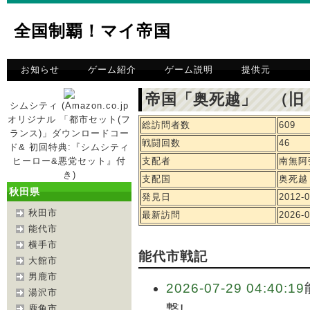
全国制覇！マイ帝国
お知らせ
ゲーム紹介
ゲーム説明
提供元
帝国「奥死越」 （旧
シムシティ (Amazon.co.jp
オリジナル 「都市セット(フ
総訪問者数
609
ランス)」ダウンロードコー
戦闘回数
46
ド& 初回特典:『シムシティ
ヒーロー&悪党セット』付
支配者
南無阿
き)
支配国
奥死越
秋田県
発見日
2012-0
秋田市
最新訪問
2026-0
能代市
横手市
能代市戦記
大館市
男鹿市
2026-07-29 04:40:19
湯沢市
撃!
鹿角市