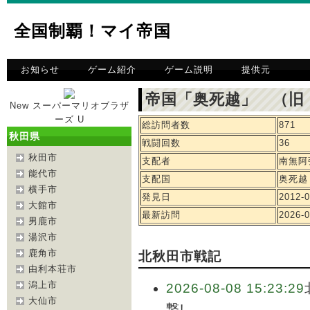
全国制覇！マイ帝国
お知らせ
ゲーム紹介
ゲーム説明
提供元
帝国「奥死越」 （旧
New スーパーマリオブラザ
ーズ U
総訪問者数
871
秋田県
戦闘回数
36
秋田市
支配者
南無阿
能代市
支配国
奥死越
横手市
発見日
2012-0
大館市
最新訪問
2026-0
男鹿市
湯沢市
鹿角市
北秋田市戦記
由利本荘市
潟上市
2026-08-08 15:23:29
大仙市
撃!