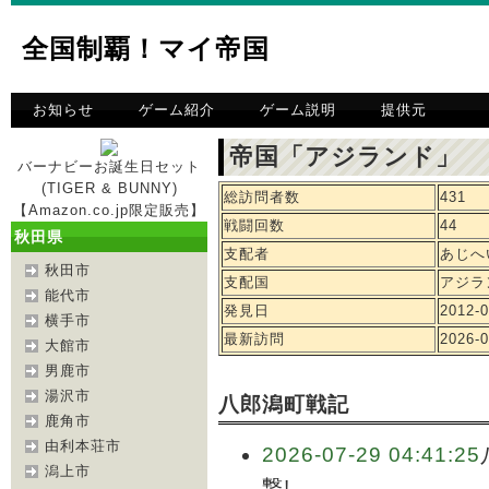
全国制覇！マイ帝国
お知らせ
ゲーム紹介
ゲーム説明
提供元
帝国「アジランド」 
バーナビーお誕生日セット
(TIGER & BUNNY)
総訪問者数
431
【Amazon.co.jp限定販売】
戦闘回数
44
秋田県
支配者
あじへ
秋田市
支配国
アジラ
能代市
発見日
2012-0
横手市
最新訪問
2026-0
大館市
男鹿市
湯沢市
八郎潟町戦記
鹿角市
由利本荘市
2026-07-29 04:41:25
潟上市
撃!