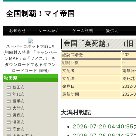
全国制覇！マイ帝国
お知らせ
ゲーム紹介
ゲーム説明
提供元
帝国「奥死越」 （旧
スーパーロボット大戦UX
(初回封入特典:「キャンペー
総訪問者数
202
ンMAP」&「ツメスパ」を
戦闘回数
9
ダウンロードできるダウン
ロードコード 同梱)
支配者
南無阿
秋田県
支配国
奥死越
発見日
2012-0
秋田市
能代市
最新訪問
2026-0
横手市
大館市
大潟村戦記
男鹿市
湯沢市
2026-07-29 04:40:55
鹿角市
2026-07-26 06:44:57