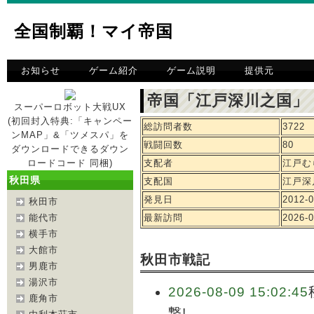
全国制覇！マイ帝国
お知らせ
ゲーム紹介
ゲーム説明
提供元
帝国「江戸深川之国」
スーパーロボット大戦UX
(初回封入特典:「キャンペー
総訪問者数
3722
ンMAP」&「ツメスパ」を
戦闘回数
80
ダウンロードできるダウン
ロードコード 同梱)
支配者
江戸む
秋田県
支配国
江戸深
発見日
2012-0
秋田市
能代市
最新訪問
2026-0
横手市
大館市
秋田市戦記
男鹿市
湯沢市
2026-08-09 15:02:45
鹿角市
撃!