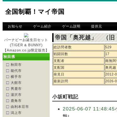
全国制覇！マイ帝国
お知らせ
ゲーム紹介
ゲーム説明
提供元
帝国「奥死越」 （旧
バーナビーお誕生日セット
(TIGER & BUNNY)
総訪問者数
529
【Amazon.co.jp限定販売】
戦闘回数
17
秋田県
支配者
南無阿
秋田市
支配国
奥死越
能代市
発見日
2012-0
横手市
最新訪問
2026-0
大館市
男鹿市
湯沢市
小坂町戦記
鹿角市
由利本荘市
2025-06-07 11:48:45
潟上市
撃!