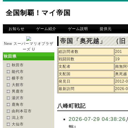
全国制覇！マイ帝国
お知らせ
ゲーム紹介
ゲーム説明
提供元
帝国「奥死越」 （旧
New スーパーマリオブラザ
ーズ U
総訪問者数
201
秋田県
戦闘回数
19
秋田市
支配者
南無阿
能代市
支配国
奥死越
横手市
発見日
2012-0
大館市
最新訪問
2026-0
男鹿市
湯沢市
鹿角市
八峰町戦記
由利本荘市
潟上市
2026-07-29 04:38:26
大仙市
撃!