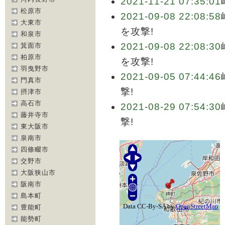
2021-11-21 07:35:01
松原市
2021-09-08 22:08:58
大東市
を攻撃!
和泉市
2021-09-08 22:08:30
箕面市
柏原市
を攻撃!
羽曳野市
2021-09-05 07:44:46
門真市
撃!
摂津市
高石市
2021-08-29 07:54:30
藤井寺市
撃!
東大阪市
泉南市
四條畷市
交野市
大阪狭山市
阪南市
島本町
豊能町
能勢町