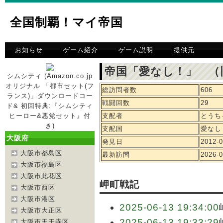
全国制覇！マイ帝国
お知らせ
ゲーム紹介
ゲーム説明
提供元
帝国「愛なし！」 （
シムシティ (Amazon.co.jp
オリジナル 「都市セット(フ
総訪問者数
606
ランス)」ダウンロードコー
戦闘回数
29
ド& 初回特典:『シムシティ
ヒーロー&悪党セット』付
支配者
とうち
き)
支配国
愛なし
大阪府
発見日
2012-0
大阪市都島区
最新訪問
2026-0
大阪市福島区
大阪市此花区
岬町戦記
大阪市西区
大阪市港区
2025-06-13 19:34:00
大阪市大正区
2025-06-13 19:33:29
大阪市天王寺区