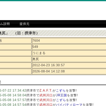
ム説明
提供元
奥尻」 （旧：摂津市）
数
7604
549
うにまる
奥尻
2012-04-23 16:30:57
2026-08-04 14:12:08
記
6-07-22 17:34:42
摂津市で
Z.A.F.T.
が
こずら
を攻撃!
6-05-08 14:58:04
摂津市で
武州川口
が
JR王国
を攻撃!
6-05-08 14:57:57
摂津市で
武州川口
が
こずら
を攻撃!
6-05-08 14:57:54
摂津市で
武州川口
が
パイパティローマ
を攻撃!