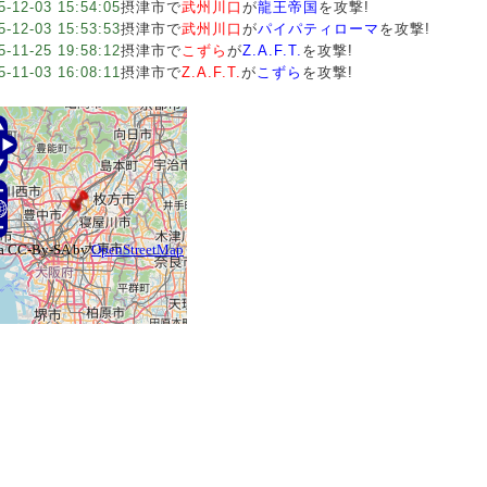
5-12-03 15:54:05
摂津市で
武州川口
が
龍王帝国
を攻撃!
5-12-03 15:53:53
摂津市で
武州川口
が
パイパティローマ
を攻撃!
5-11-25 19:58:12
摂津市で
こずら
が
Z.A.F.T.
を攻撃!
5-11-03 16:08:11
摂津市で
Z.A.F.T.
が
こずら
を攻撃!