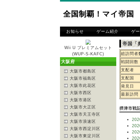
全国制覇！マイ帝国
お知らせ
ゲーム紹介
ゲー
帝国「
Wii U プレミアムセット
総訪問者
(WUP-S-KAFC)
大阪府
戦闘回数
支配者
大阪市都島区
支配国
大阪市福島区
大阪市此花区
発見日
大阪市西区
最新訪問
大阪市港区
大阪市大正区
摂津市戦
大阪市天王寺区
202
大阪市浪速区
202
大阪市西淀川区
202
大阪市東淀川区
202