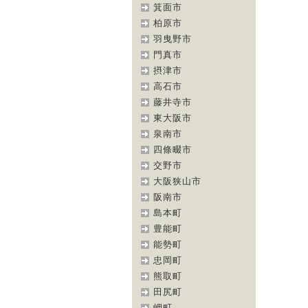
箕面市
柏原市
羽曳野市
門真市
摂津市
高石市
藤井寺市
東大阪市
泉南市
四條畷市
交野市
大阪狭山市
阪南市
島本町
豊能町
能勢町
忠岡町
熊取町
田尻町
岬町