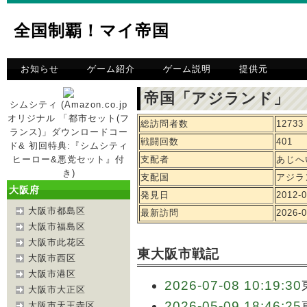
全国制覇！マイ帝国
お知らせ
ゲーム紹介
ゲーム説明
提供元
帝国「アジランド」 
シムシティ (Amazon.co.jp
オリジナル 「都市セット(フ
総訪問者数
12733
ランス)」ダウンロードコー
戦闘回数
401
ド& 初回特典:『シムシティ
ヒーロー&悪党セット』付
支配者
あじへ
き)
支配国
アジラ
大阪府
発見日
2012-0
大阪市都島区
最新訪問
2026-0
大阪市福島区
大阪市此花区
東大阪市戦記
大阪市西区
大阪市港区
2026-07-08 10:19:30
大阪市大正区
2026-05-09 18:46:25
大阪市天王寺区