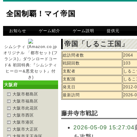
全国制覇！マイ帝国
お知らせ
ゲーム紹介
ゲーム説明
提供元
帝国「しるこ王国」 
シムシティ (Amazon.co.jp
オリジナル 「都市セット(フ
総訪問者数
2064
ランス)」ダウンロードコー
戦闘回数
103
ド& 初回特典:『シムシティ
ヒーロー&悪党セット』付
支配者
しるこ
き)
支配国
しるこ
大阪府
発見日
2012-0
大阪市都島区
最新訪問
2026-0
大阪市福島区
大阪市此花区
藤井寺市戦記
大阪市西区
大阪市港区
2026-05-09 15:27:04
大阪市大正区
を攻撃!
大阪市天王寺区