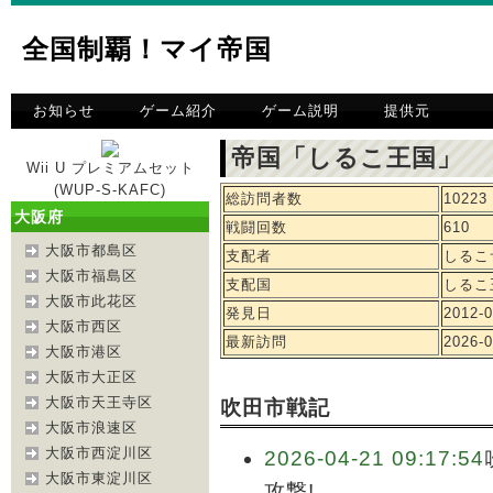
全国制覇！マイ帝国
お知らせ
ゲーム紹介
ゲーム説明
提供元
帝国「しるこ王国」 
Wii U プレミアムセット
(WUP-S-KAFC)
総訪問者数
10223
大阪府
戦闘回数
610
大阪市都島区
支配者
しるこ
大阪市福島区
支配国
しるこ
大阪市此花区
発見日
2012-0
大阪市西区
最新訪問
2026-0
大阪市港区
大阪市大正区
大阪市天王寺区
吹田市戦記
大阪市浪速区
大阪市西淀川区
2026-04-21 09:17:54
大阪市東淀川区
攻撃!