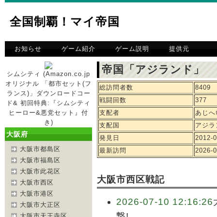
全国制覇！マイ帝国
お知らせ
ゲーム紹介
ゲーム説明
提供元
帝国「アジランド」 
シムシティ (Amazon.co.jp
オリジナル 「都市セット(フ
総訪問者数
8409
ランス)」ダウンロードコー
戦闘回数
377
ド& 初回特典:『シムシティ
ヒーロー&悪党セット』付
支配者
あじへ
き)
支配国
アジラ
大阪府
発見日
2012-0
大阪市都島区
最新訪問
2026-0
大阪市福島区
大阪市此花区
大阪市西区戦記
大阪市西区
大阪市港区
2026-07-10 12:16:26
大阪市大正区
撃!
大阪市天王寺区