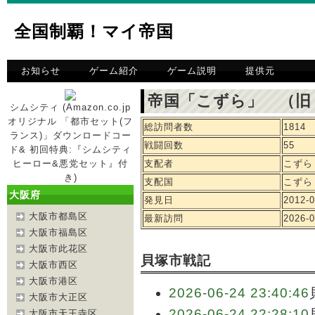
全国制覇！マイ帝国
お知らせ
ゲーム紹介
ゲーム説明
提供元
帝国「こずら」 （旧
シムシティ (Amazon.co.jp
オリジナル 「都市セット(フ
総訪問者数
1814
ランス)」ダウンロードコー
戦闘回数
55
ド& 初回特典:『シムシティ
ヒーロー&悪党セット』付
支配者
こずら
き)
支配国
こずら
大阪府
発見日
2012-0
大阪市都島区
最新訪問
2026-0
大阪市福島区
大阪市此花区
貝塚市戦記
大阪市西区
大阪市港区
2026-06-24 23:40:46
大阪市大正区
2026-06-24 22:28:10
大阪市天王寺区