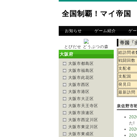
全国制覇！マイ帝国
お知らせ
ゲーム紹介
ゲー
帝国「
とびだせ どうぶつの森
総訪問者
大阪府
戦闘回数
大阪市都島区
支配者
大阪市福島区
支配国
大阪市此花区
発見日
大阪市西区
大阪市港区
最新訪問
大阪市大正区
大阪市天王寺区
泉佐野市
大阪市浪速区
202
大阪市西淀川区
た!
大阪市東淀川区
202
大阪市東成区
202