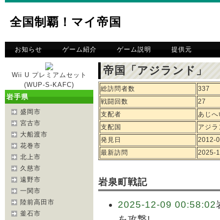
全国制覇！マイ帝国
お知らせ
ゲーム紹介
ゲーム説明
提供元
帝国「アジランド」 
Wii U プレミアムセット
(WUP-S-KAFC)
総訪問者数
337
岩手県
戦闘回数
27
盛岡市
支配者
あじへ
宮古市
支配国
アジラ
大船渡市
発見日
2012-0
花巻市
最新訪問
2025-1
北上市
久慈市
遠野市
岩泉町戦記
一関市
陸前高田市
2025-12-09 00:58:02
釜石市
を攻撃!