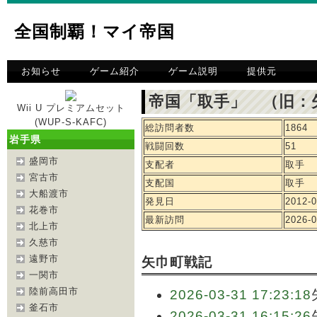
全国制覇！マイ帝国
お知らせ
ゲーム紹介
ゲーム説明
提供元
帝国「取手」 （旧：
Wii U プレミアムセット
(WUP-S-KAFC)
総訪問者数
1864
岩手県
戦闘回数
51
盛岡市
支配者
取手
宮古市
支配国
取手
大船渡市
発見日
2012-0
花巻市
最新訪問
2026-0
北上市
久慈市
遠野市
矢巾町戦記
一関市
陸前高田市
2026-03-31 17:23:18
釜石市
2026-03-31 16:15:26